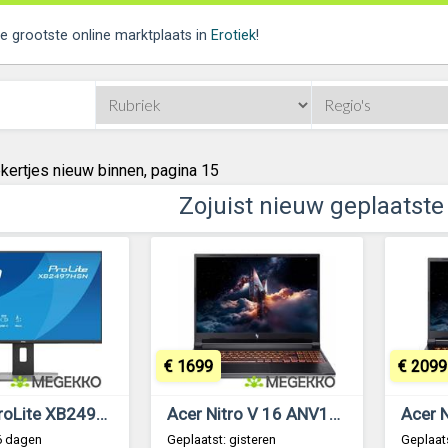
de grootste online marktplaats in
Erotiek
!
kertjes nieuw binnen, pagina 15
Zojuist nieuw geplaatste
€ 1699
€ 2099
Iiyama ProLite XB2497HSN-B1 24 Full HD IPS USB-C monitor
Acer Nitro V 16 ANV16-72-78GT 16 Core 7 240H RTX 5060 Laptop
6 dagen
Geplaatst: gisteren
Geplaats