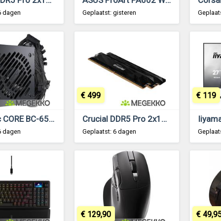
6 dagen
Geplaatst: gisteren
Geplaat
€ 499
€ 119
Seasonic CORE BC-650 ATX 3.1
Crucial DDR5 Pro 2x16GB 6400
6 dagen
Geplaatst: 6 dagen
Geplaat
€ 129,90
€ 49,9