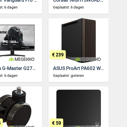
st: 6 dagen
Geplaatst: 6 dagen
€ 239
Iiyama G-Master G2741HSU-B1 27 Full HD IPS 144Hz Gaming Monitor
ASUS ProArt PA602 Wood Edition Modern Black - Metal Panel
st: 6 dagen
Geplaatst: gisteren
5
€ 59