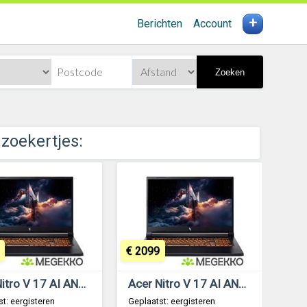
+
Berichten
Account
Zoeken
 zoekertjes:
€ 2099
Acer Nitro V 17 AI ANV17-41-R4EH 17.3 Ryzen 7 260 RTX 5070 Laptop
Acer Nitro V 17 AI ANV17-41-R4EH 17.3 Ryzen 7 260 RTX 5070 Laptop
t: eergisteren
Geplaatst: eergisteren