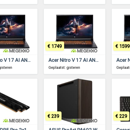
€ 1749
€ 1599
Acer Nitro V 17 AI ANV17-41-R4TH 17.3 Ryzen 7 260 RTX 5060 Laptop
Acer Nitro V 17 AI ANV17-41-R53N 17.3 Ryzen 7 260 RTX 5070 Laptop
gisteren
Geplaatst: gisteren
Geplaats
€ 239
€ 229
Crucial DDR5 Pro 2x16GB 6400
ASUS ProArt PA602 Wood Edition Modern Black - Metal Panel