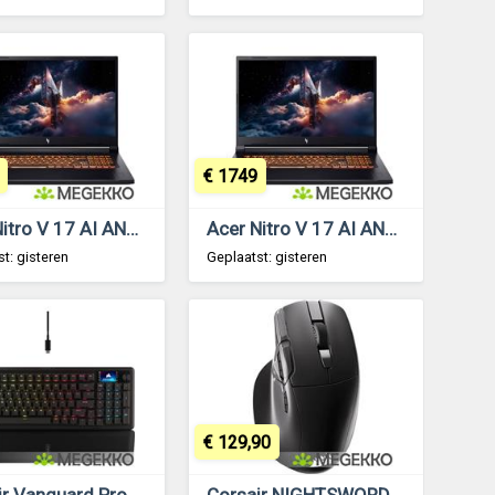
€ 1749
Acer Nitro V 17 AI ANV17-41-R4TH 17.3 Ryzen 7 260 RTX 5060 Laptop
Acer Nitro V 17 AI ANV17-41-R53N 17.3 Ryzen 7 260 RTX 5070 Laptop
t: gisteren
Geplaatst: gisteren
€ 129,90
Corsair Vanguard Pro 96, MGX HyperDrive, Qwerty US, Zwart
Corsair NIGHTSWORD v2 WIRELESS