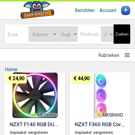
+
Berichten
Account
Zoeken
Rubrieken
Home
€ 24,90
€ 44,90
NZXT F140 RGB DUO - 140mm RGB Fan - Single - Black
NZXT F360 RGB Core - White
Geplaatst: eergisteren
Geplaatst: eergisteren