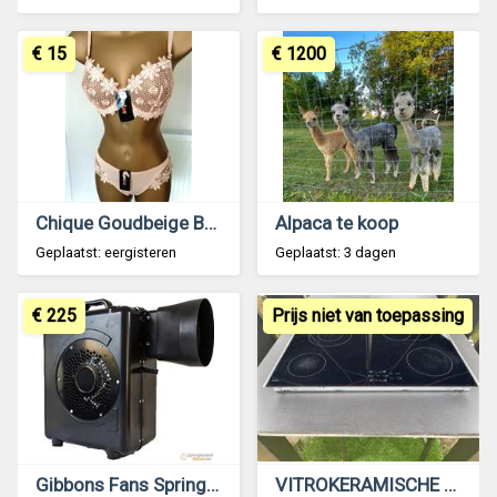
€ 15
€ 1200
Chique Goudbeige BH met Slip - D Cups
Alpaca te koop
Geplaatst: eergisteren
Geplaatst: 3 dagen
€ 225
Prijs niet van toepassing
Gibbons Fans Springkasteel Blower FP5006
VITROKERAMISCHE KOOKPLAAT