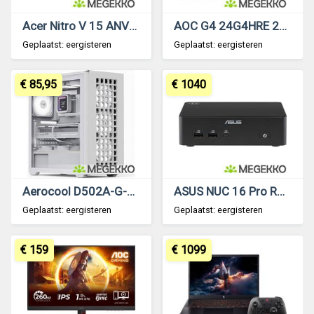
Acer Nitro V 15 ANV15-52-750T 15.6 Intel Core i7-13620H RTX 5060 Laptop
AOC G4 24G4HRE 200Hz Full HD Fast IPS monitor
Geplaatst: eergisteren
Geplaatst: eergisteren
€ 85,95
€ 1040
Aerocool D502A-G-WT-v1
ASUS NUC 16 Pro RNUC16GDKV760002 Zwart 366H
Geplaatst: eergisteren
Geplaatst: eergisteren
€ 159
€ 1099