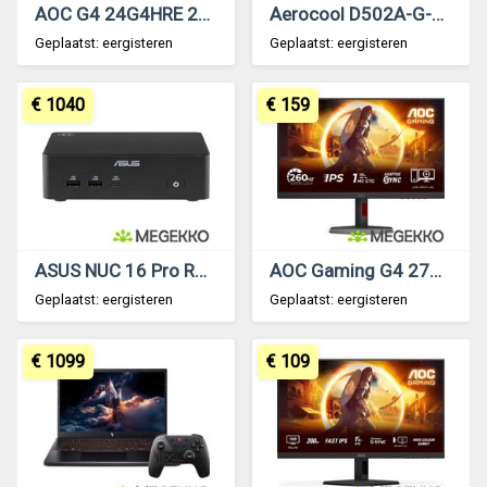
AOC G4 24G4HRE 200Hz Full HD Fast IPS monitor
Aerocool D502A-G-WT-v1
Geplaatst: eergisteren
Geplaatst: eergisteren
€ 1040
€ 159
ASUS NUC 16 Pro RNUC16GDKV760002 Zwart 366H
AOC Gaming G4 27G4Z 27 Full HD 260Hz IPS Monitor
Geplaatst: eergisteren
Geplaatst: eergisteren
€ 1099
€ 109