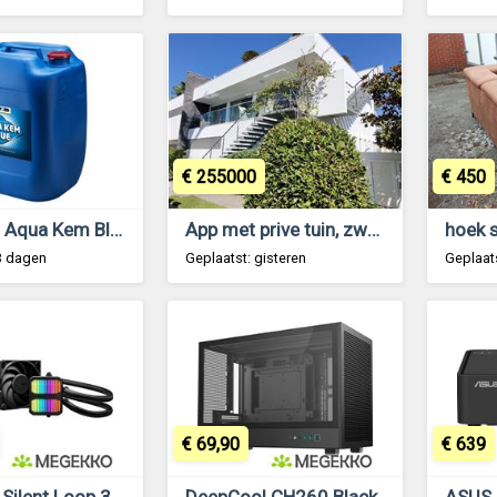
€ 255000
€ 450
Thetford Aqua Kem Blue Vat 30L
App met prive tuin, zwembad en dakterras
hoek 
3 dagen
Geplaatst: gisteren
Geplaat
€ 69,90
€ 639
Be quiet! Silent Loop 3 240mm
DeepCool CH260 Black