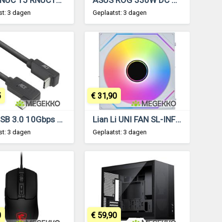
st: 3 dagen
Geplaatst: 3 dagen
5
€ 31,90
ACT USB 3.0 10Gbps 60W USB Type-C (haaks horizontaal) - USB Type-C (haaks verticaal) 2m
Lian Li UNI FAN SL-INF 120 Wireless , 1-pack, White, ARGB PWM
st: 3 dagen
Geplaatst: 3 dagen
0
€ 59,90