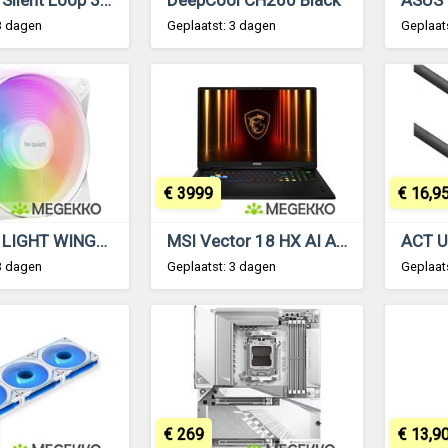
3 dagen
Geplaatst: 3 dagen
Geplaat
€ 3999
€ 16,9
Be quiet! LIGHT WINGS LX 120mm PWM Reverse White
MSI Vector 18 HX AI A2XWJG-636NL 18 Core i9 RTX 5090 Gaming Laptop
3 dagen
Geplaatst: 3 dagen
Geplaat
€ 269
€ 13,9