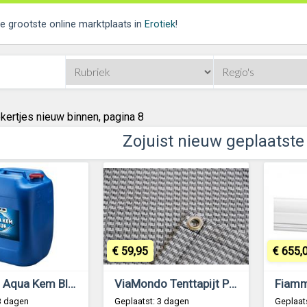
de grootste online marktplaats in
Erotiek
!
kertjes nieuw binnen, pagina 8
Zojuist nieuw geplaatste
€ 59,95
€ 655,
Thetford Aqua Kem Blue Vat 30L
ViaMondo Tenttapijt Premium Grijs 250x350cm
3 dagen
Geplaatst: 3 dagen
Geplaat