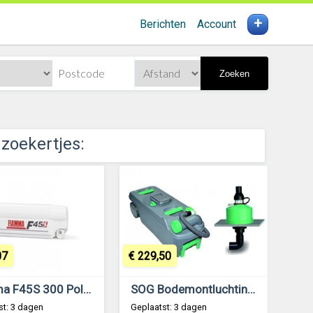
+
Berichten
Account
Zoeken
 zoekertjes:
07
€ 229,50
Fiamma F45S 300 Polar White-Royal Grey
SOG Bodemontluchting II Type G Thetford C500
st: 3 dagen
Geplaatst: 3 dagen