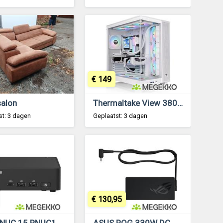
€ 149
salon
Thermaltake View 380 XL TG ARGB Midi Tower Wit
st: 3 dagen
Geplaatst: 3 dagen
€ 130,95
ASUS NUC 15 RNUC15CRKU700002 Intel Core Ultra 7 255H Barebones PC
ASUS ROG 330W DC Adapter